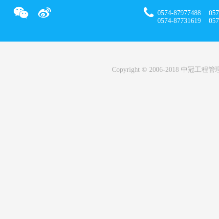
0574-87977488 057
0574-87731619 0574
Copyright © 2006-2018 中冠