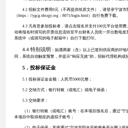
4.2
招标文件费用
0
元（不再提供纸质文件），请登录宁波市
（
https
：
//ygcg.nbcqjy.org
：
8071/login.html
）自行免费下载。
4.3
凡有意参加投标者，请点击报名并支付
100
元
平台使用费
动将报名时填写的开票信息流转至平台财务人员统一开出数电发
系统中（或填写的电子邮箱中）自行下载打印。
4.4
特别说明
：
如遇两家（含）以上已签到供应商的
IP
地
同，系统自动触发预警，并提
示
“响应无效”
的，
招标代理
机构或
5
．投标
保证金
5.1
投标保证金金额
：
人民币
5
000
元整
；
5.2
交纳方式
：
银行转账（或电汇）或电子保函
；
5.3
交纳要求
：
（
1
）银行转账（或电汇）账号
：
在本项目报名后，通
过
“宁
本项目
中取得相应的虚拟子账号；
（
2
）电子保函
：
直接通
过
“宁波市阳光采购服务平台网上投