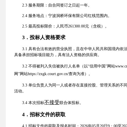
2.3
服务期限：自合同签订之日起
一
年。
2.4
服务地点：
宁波洞桥环保有限公司红线范围内
。
2.
5
最高投标限价：
人民币
261300.00
元（含税）。
3
．投标人资格要求
3.1
具有合法有效的营业执照，且在中华人民共和国境内依
具备承担招标项目能力，具有法人资格的供应商。
3.
2
不得
被列入失信被执行人名单（
以
“信用中国”网站
www.cr
网”网站
https://zxgk.court.gov.cn/
查询为准
）。
3.3
单位负责人为同一人或者存在直接控股、管理关系的不
活动。
不接受
3.
4
本次招标
联合体投标。
4
．招标
文件
的获取
4.1
招标文件的获取及报名时间
：
202
6
年
05
月
20
日
9
：
00
至
20