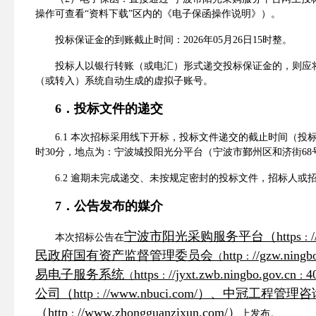
操作可查看“资料下载”区
内的《电子保函操作说明》）。
投标保证金的到账截止时间
：
2026
年
0
5
月
26
日
15
时整。
投标人以银行转账（或电汇）形式递交投标保证金的，则应
（或转入）系统自动生成的虚拟子账号。
6
．
投标
文件的递交
6.1
本次招标采用线下开标，投标文件递交的截止时间（投
时
30
分，地点为：宁波城投阳光分平台（宁波市鄞州区和济街
68
6.2
逾期未完成
递交
、未按规定
密封
的
投标
文件，招标人或
7
．公告发布的媒介
宁波市阳光采购服务平台（
https
本次招标公告在
：
民政府国有资产监督管理委员会
http
//gzw.ningb
（
：
易电子服务系统
https
//jyxt.zwb.ningbo.gov.cn
4
（
：
：
公司（
http
//www.nbuci.com/
）
、中冠工程管理咨
：
（
http
//www.zhongguanzixun.com/
）
：
上发布。