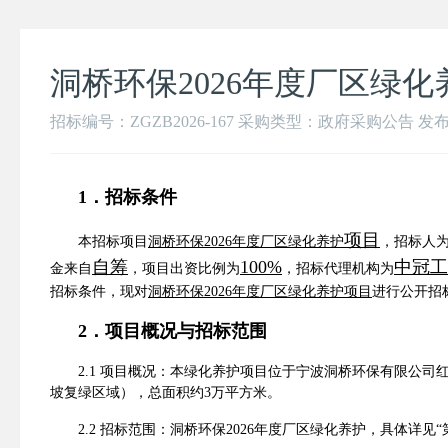
洞桥环保2026年度厂区绿
招标编号：ZGZB2026-167 采购类型：政府采购公告 发布时间：2
1
．招标条件
项目
本招标项目
洞桥环保
2026
年度厂区绿化养护
，招标人
自筹
100%
中冠工
金来自
，项目出资比例为
，招标代理机构为
招标条件，现对
洞桥环保
2026
年度厂区绿化养护
项目
进行公开招
2
．项目概况与招标范围
2.1
项目概况：本绿化养护项目位于宁波洞桥环保有限公司
坡复绿区域），总面积约
3
万平方米。
2.2
招标范围：洞桥环保
2026
年度厂区绿化养护，具体详
见
“