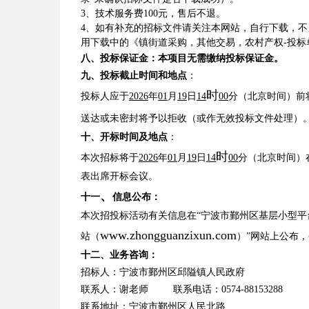
3、技术服务费100元，售后不退。
4、如有补充的招标文件请关注本网站，自行下载，
用下载
中的《镇街道采购，其他交易，农村产权
-投
八、投标保证金：本项目无需缴纳投标保证金。
九、投标截止时间和地点
：
时
投标人应于
202
6
年
01
月
19
日
14
00
分
（北京时间）前
送达或未密封将予以拒收（或作无效投标文件处理）
十、开标时间及地点
：
时
本次招标将于
202
6
年
01
月
19
日
14
00
分
（北京时间）
表出席开标会议。
、
十一
信息公布：
本次招投标活动有关信息在
“宁波市鄞州区基层小型平
www.zhongguanzixun.com
站（
）
”网站上公布
十二、业务咨询：
招标人：宁波市鄞州区邱隘镇人民政府
联系人：谢老师
联系电话：
0574-88153288
联系地址：宁波市鄞州区人民北路