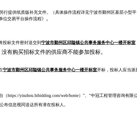
不另行提供纸质版补充文件。（具体操作流程详见宁波市鄞州区基层小型平
。
标单位交易平台操作流程》
将投标文件密封送交到
宁波市鄞州区邱隘镇公共事务服务中心一楼开标室
没有购买招标文件的供应商不能参加投标。
。
在
宁波市鄞州区邱隘镇公共事务服务中心一楼开标室
开
标，投标人应当派
台（
https://yinzhou.hibidding.com/web/home
）”、“
中冠工程管理咨询有限
，公布信息视同送达所有潜在投标人。