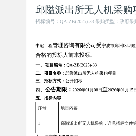
邱隘派出所无人机采购
招标编号：QA-ZB(2025)-33 采购类型：政府采购公告
管理咨询有限公司受
中冠工程
宁波市鄞州区邱隘
合格的投标人前来投标
。
、
一
项目编号：
QA-ZB(2025)-
33
二、项目名称：
邱隘派出所无人机采购项目
三、招标方式：
公开招标
、公告期限：
至
四
202
6
年
01
月
08
日
202
6
年
01
月
15
五、
招标内容
序号
项目内容
1
邱隘派出所无人机采购
，详见招标文件