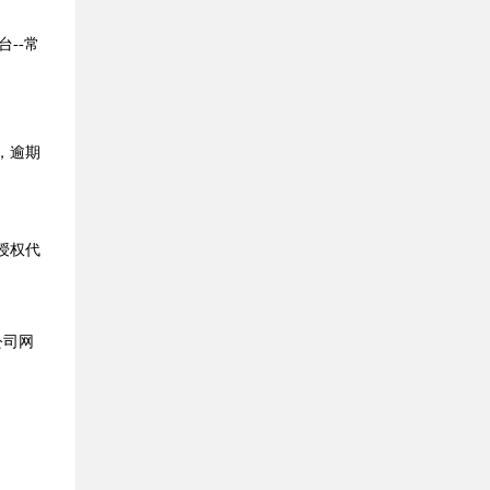
台
--常
，逾期
授权代
公司网