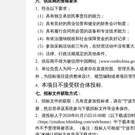
六
、
供应商的资格要求
1
、符合以下要求；
（
1
）具有独立承担民事责任的能力；
（
2
）具有良好的商业信誉和健全的财务会计制度；
（
3
）具有履行合同所必需的设备和专业技术能力；
（
4
）有依法缴纳税收和社会保障资金的良好记录；
（
5
）参加采购活动前三年内，在经营活动中没有重大
（
6
）法律、行政法规规定的其他条件。
2
、供应商不得为被信用中国网站（
www.creditchina.go
3
、单位负责人为同一人或者存在直接控股、管理关系
外，为招标项目提供整体设计、规范编制或者项目管
本项目不接受联合体投标
4
、
。
七、招标文件获取方式
：
1、招标文件的获取：凡有意参加投标者，请在“宁波市鄞州区基层小型平
册，然后登录该系统参与下载招标文件等业务操作。
2、请投标人于202
6
年
01
月
15
日
16:00前（以下载成
（https://yinzhou.hibidding.com/w
件不予受理将被否决。（备注：投标人可根据“宁波市
录”来确认招标文件是否下载成功）。