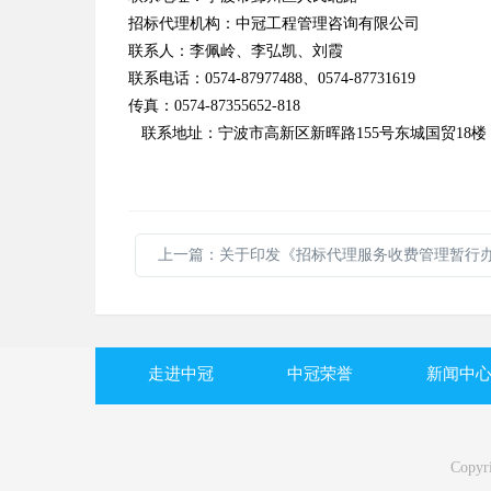
招标代理机构：中冠工程管理咨询有限公司
联系人：李佩岭、李弘凯、刘霞
联系电话：
0574-87977488
、
0574-87731619
传真：
0574-87355652-818
联系地址：宁波市高新区新晖路
155
号东城国贸
18
楼
走进中冠
中冠荣誉
新闻中
Copy