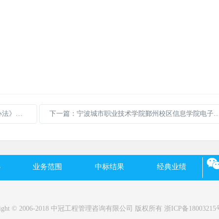
上一篇：关于印发《招标代理服务收费管理暂行办法》的通知
下一篇：宁波城市职业技术学院鄞州校区信息学院电子技术实训室（8-205）、网络安全渗透运维实训室（8
心
业务范围
中标结果
经典业绩
right © 2006-2018 中冠工程管理咨询有限公司 版权所有 浙ICP备18003215