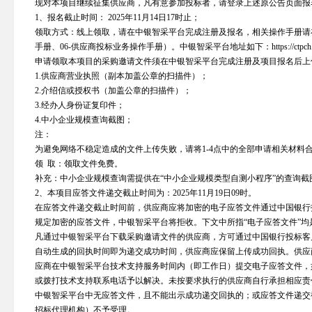
现对本项目继续征集供应商，凡有意参加投标者，请登录上述原公告页面报
1、报名截止时间： 2025年11月14日17时止；
领取方式：线上领取，请在中银智采平台完成注册及报名，相关操作手册请在
手册、06-供应商投标业务操作手册）。中银智采平台地址如下：https://ctpch.fmscop.
申请领取本项目的采购邀请文件须在中银智采平台完成注册及项目报名后上
1.供应商营业执照（副本加盖公章的扫描件）；
2.介绍信或授权书（加盖公章的扫描件）；
3.经办人身份证复印件；
4.中小企业规模查询截图；
注：
为避免网络不稳定造成的文件上传失败，请将1-4点中的全部申请相关材料合
领 取：领取文件免费。
补充：中小企业规模查询需提供在“中小企业规模类型自测小程序”的查询截
2、本项目应答文件递交截止时间为：2025年11月19日09时。
在应答文件递交截止时间前，供应商应将加密的电子应答文件通过中国银行
规定加密的应答文件，中银智采平台将拒收。下文中所指“电子应答文件”
凡通过中银智采平台下载采购邀请文件的供应商，方可通过中国银行投标客
自动生成的回执时间即为递交成功时间，供应商应保留上传成功回执。供应
应商在中银智采平台技术支持服务时间内（即工作日）提交电子应答文件，
或拨打技术支持联系电话予以解决。未按要求执行的供应商自行承担相应责
中银智采平台中无应答文件，且不能出示成功递交回执的；或应答文件递交
招标代理机构）不予受理。