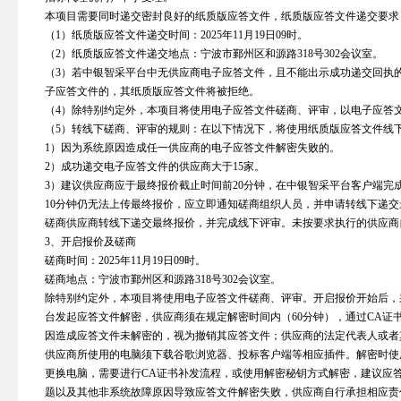
本项目需要同时递交密封良好的纸质版应答文件，纸质版应答文件递交要求
（1）纸质版应答文件递交时间：2025年11月19日09时。
（2）纸质版应答文件递交地点：宁波市鄞州区和源路318号302会议室。
（3）若中银智采平台中无供应商电子应答文件，且不能出示成功递交回执
子应答文件的，其纸质版应答文件将被拒绝。
（4）除特别约定外，本项目将使用电子应答文件磋商、评审，以电子应答
（5）转线下磋商、评审的规则：在以下情况下，将使用纸质版应答文件线
1）因为系统原因造成任一供应商的电子应答文件解密失败的。
2）成功递交电子应答文件的供应商大于15家。
3）建议供应商应于最终报价截止时间前20分钟，在中银智采平台客户端完
10分钟仍无法上传最终报价，应立即通知磋商组织人员，并申请转线下递
磋商供应商转线下递交最终报价，并完成线下评审。未按要求执行的供应商
3、开启报价及磋商
磋商时间：2025年11月19日09时。
磋商地点：宁波市鄞州区和源路318号302会议室。
除特别约定外，本项目将使用电子应答文件磋商、评审。开启报价开始后，
台发起应答文件解密，供应商须在规定解密时间内（60分钟），通过CA证
因造成应答文件未解密的，视为撤销其应答文件；供应商的法定代表人或者
供应商所使用的电脑须下载谷歌浏览器、投标客户端等相应插件。解密时使
更换电脑，需要进行CA证书补发流程，或使用解密秘钥方式解密，建议应
题以及其他非系统故障原因导致应答文件解密失败，供应商自行承担相应责