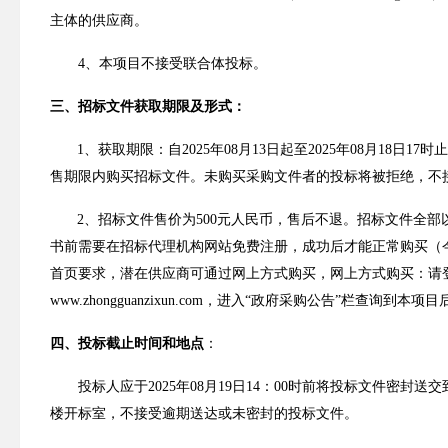
主体的供应商。
4
、
本项目不接受联合体投标
。
三
、招标文件获取期限及形式：
1
、获取期限：自
2025
年
0
8
月
13
日起至
2025
年
08
月
18
日
17
时
售期限内购买招标文件。未购买采购文件者的投标将被拒绝，不
2
、招标文件售价为
500
元人民币，售后不退。招标文件全部
书前需要在招标代理机构网站免费注册，成功后才能正常购买（
首页要求，潜在供应商可通过网上方式购买，网上方式购买：请
www.zhongguanzixun.com
，进入
“政府采购公告”栏查询到本项目
四
、投标截止时间和地点
：
投标人应于
2025
年
0
8
月
19
日
14
：
00
时
前将投标文件密封送交
楼开标室，不接受逾期送达或未密封的投标文件。