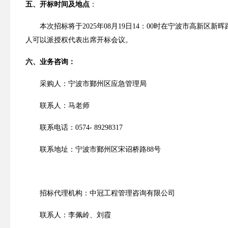
五
、开标时间及地点
：
本次招标将于
2025
年
0
8
月
19
日
14
：
00
时
在
宁波市高新区新晖
人可以派授权代表出席开标会议。
六
、业务咨询：
采购人
：
宁波市鄞州区应急管理局
联系人：
马老师
联系电话：
0574- 89298317
联系地址：
宁波市鄞州区宋诏桥路
88
号
招标代理机构
：
中冠工程管理咨询有限公司
联系人：李佩岭、刘霞