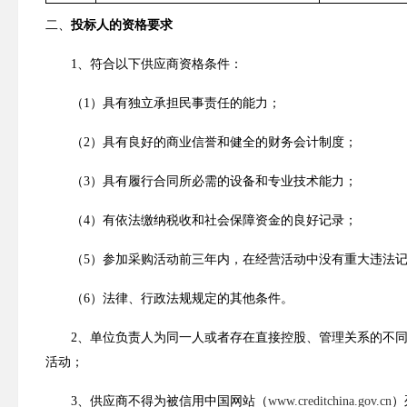
二
、
投标人的资格要求
1
、
符合
以下供应商
资格条件
：
（
1
）
具有独立承担民事责任的能力；
（
2
）
具有良好的商业信誉和健全的财务会计制度；
（
3
）
具有履行合同所必需的设备和专业技术能力；
（
4
）
有依法缴纳税收和社会保障资金的良好记录；
（
5
）
参加采购活动前三年内，在经营活动中没有重大违法
（
6
）
法律、行政法规规定的其他条件
。
2
、单位负责人为同一人或者存在直接控股、管理关系的不
活动；
3
、供应商不得为被
信用中国网站（
www.creditchina.gov.cn
）