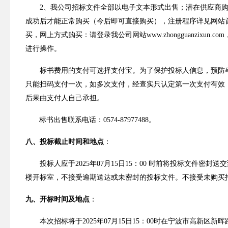
2
、我公司招标文件全部以电子文本形式出售；潜在供应商
成功后才能正常购买（今后即可直接购买），注册程序详见网站
买，网上方式购买：请登录我公司网站
www.zhongguanzixun.com
进行操作。
标书费用的支付可选择支付宝。为了保护投标人信息，预防
只能扫码支付一次，如多次支付，经查实只认定第一次支付有效
后果由支付人自己承担。
标书出售联系电话：
0574-87977488
。
八、投标截止时间和地点
：
投标人应于
2025
年
07
月
15
日
15
：
00
时
前将投标文件密封送交
楼开标室，不接受逾期送达或未密封的投标文件。不接受未
购买
九、开标时间及地点
：
本次招标将于
2025
年
07
月
15
日
15
：
00
时
在
宁波市高新区新晖