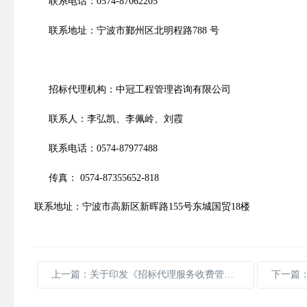
联系电话：
0574-87062205
联系地址：
宁波市鄞州区北明程路
788
号
招标代理机构
：中冠工程管理咨询有限公司
联系人：李弘凯
、
李佩岭
、刘霞
联系电话：
0574-
87977488
传真：
0574-87355652-818
联系地址：
宁波市高新区新晖路
155
号东城国贸
18
楼
上一篇：关于印发《招标代理服务收费管理暂行办法》的通知