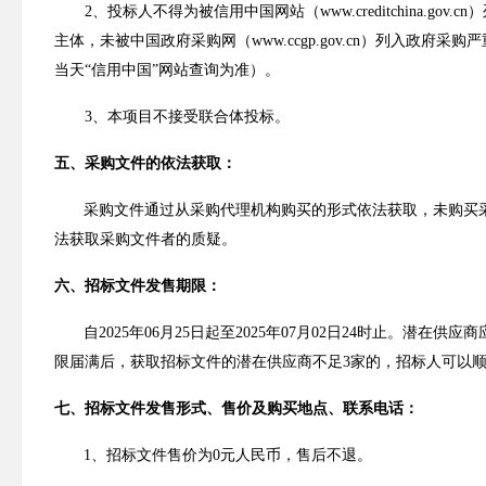
2
、投标人不得为被
信用中国网站（
www.creditchina.gov.cn
）
主体，
未被中国政府采购网（
www.ccgp.gov.cn
）列入政府采购严
当天
“信用中国”网站查询为准）
。
3
、
本项目不接受联合体投标
。
五、采购文件的依法获取：
采购文件通过从采购代理机构购买的形式依法获取，未购买
法获取采购文件者的质疑。
六、招标文件发售期限：
自
2025
年
06
月
25
日起至
2025
年
07
月
02
日
24
时止。潜在供应商
限届满后，获取招标文件的潜在供应商不足
3
家的，招标人可以
七、招标文件发售形式、售价及购买地点、联系电话：
1
、招标文件售价为
0
元人民币，售后不退。