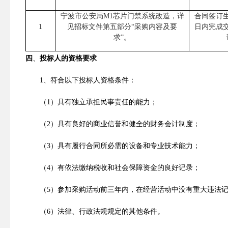
宁波市公安局
M1
芯片门禁系统改造，详
合同签订
1
见招标文件第五部分“采购内容及要
日内完成
求”。
四
、
投标人的资格要求
1
、
符合
以下
投标人资格条件
：
（
1
）
具有独立承担民事责任的能力；
（
2
）
具有良好的商业信誉和健全的财务会计制度；
（
3
）
具有履行合同所必需的设备和专业技术能力；
（
4
）
有依法缴纳税收和社会保障资金的良好记录；
（
5
）
参加采购活动前三年内，在经营活动中没有重大违法
（
6
）
法律、行政法规规定的其他条件
。