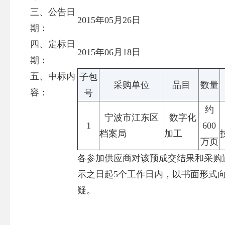
三、公告日
2015年05月26日
期：
四、定标日
2015年06月18日
期：
五、中标内
子包
采购单位
品目
数量
容：
号
约
宁波市江东区
数字化
1
600
档案局
加工
万页
各参加供应商对该预成交结果和采购
示之日起5个工作日内，以书面形式
疑。